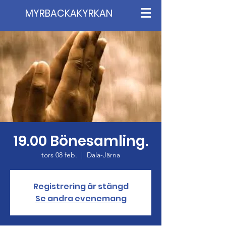
MYRBACKAKYRKAN
19.00 Bönesamling.
tors 08 feb.
  |  
Dala-Järna
Registrering är stängd
Se andra evenemang