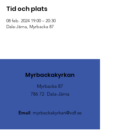
Tid och plats
08 feb. 2024 19:00 – 20:30
Dala-Järna, Myrbacka 87
Myrbackakyrkan
Myrbacka 87
786 72 Dala-Järna
Email
:
myrbackakyrkan@vdf.se