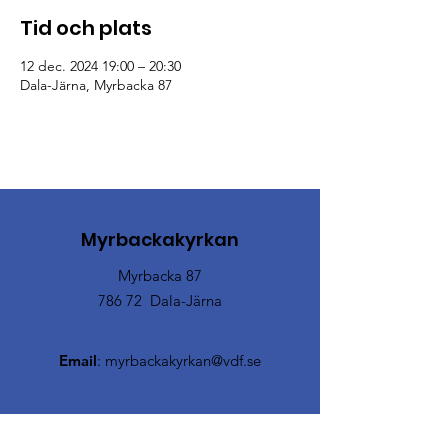
Tid och plats
12 dec. 2024 19:00 – 20:30
Dala-Järna, Myrbacka 87
Myrbackakyrkan
Myrbacka 87
786 72 Dala-Järna
Email
:
myrbackakyrkan@vdf.se