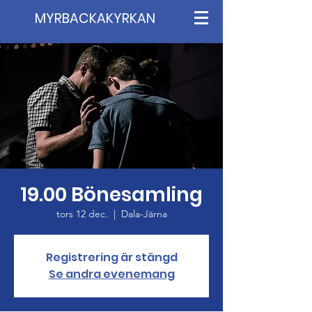
MYRBACKAKYRKAN
19.00 Bönesamling
tors 12 dec.
  |  
Dala-Järna
Registrering är stängd
Se andra evenemang