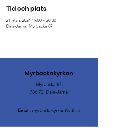
Tid och plats
21 mars 2024 19:00 – 20:30
Dala-Järna, Myrbacka 87
Myrbackakyrkan
Myrbacka 87
786 72 Dala-Järna
Email
:
myrbackakyrkan@vdf.se