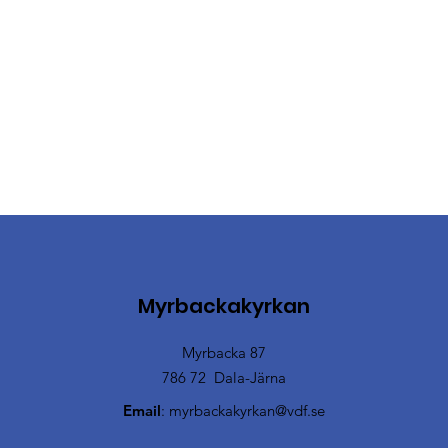
Myrbackakyrkan
Myrbacka 87
786 72 Dala-Järna
Email
:
myrbackakyrkan@vdf.se