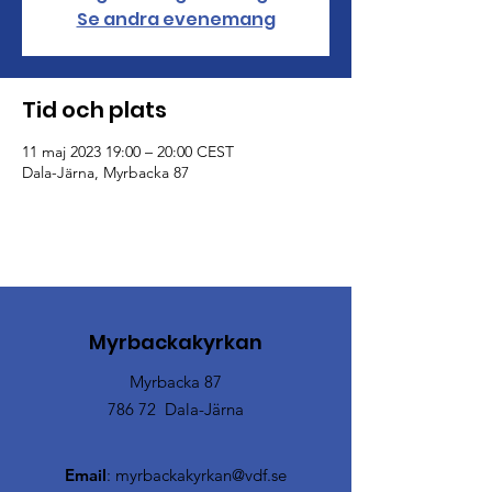
Se andra evenemang
Tid och plats
11 maj 2023 19:00 – 20:00 CEST
Dala-Järna, Myrbacka 87
Myrbackakyrkan
Myrbacka 87
786 72 Dala-Järna
Email
:
myrbackakyrkan@vdf.se