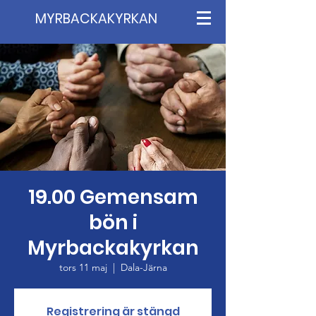
MYRBACKAKYRKAN
19.00 Gemensam
bön i
Myrbackakyrkan
tors 11 maj
  |  
Dala-Järna
Registrering är stängd