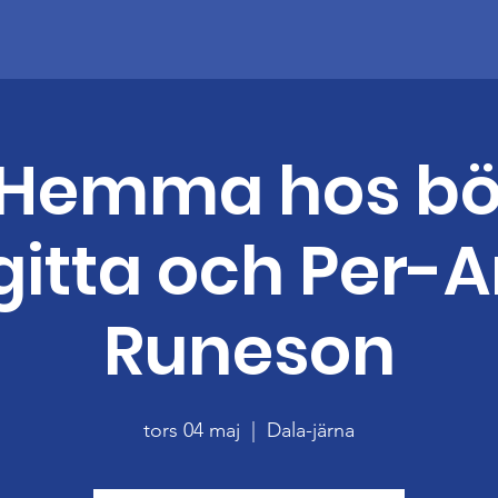
 "Hemma hos bö
gitta och Per-
Runeson
tors 04 maj
  |  
Dala-järna