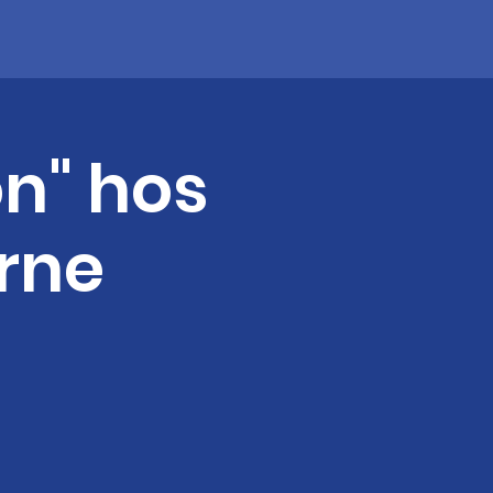
n" hos
Arne