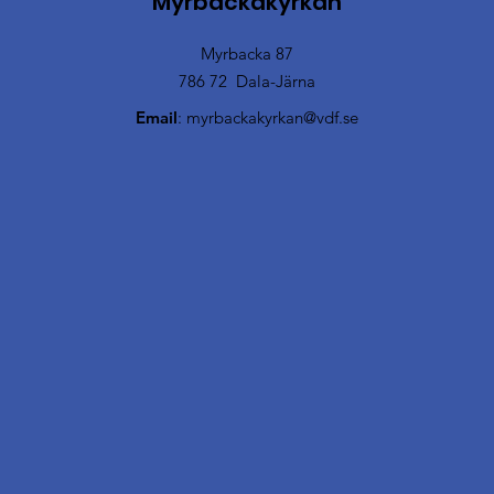
Myrbackakyrkan
Myrbacka 87
786 72 Dala-Järna
Email
:
myrbackakyrkan@vdf.se