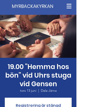
MYRBACKAKYRKAN
19.00 "Hemma hos
bön" vid Uhrs stuga
vid Gensen
tors 13 juni
  |  
Dala-Järna
Registrering är stängd