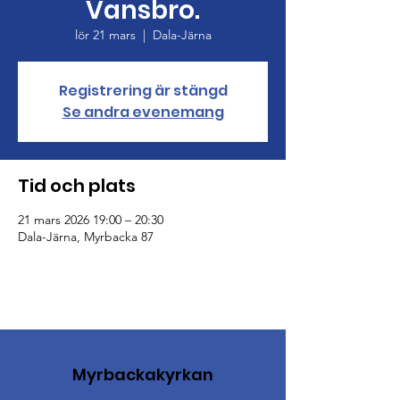
Vansbro.
lör 21 mars
  |  
Dala-Järna
Registrering är stängd
Se andra evenemang
Tid och plats
21 mars 2026 19:00 – 20:30
Dala-Järna, Myrbacka 87
Myrbackakyrkan