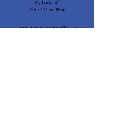
Myrbacka 87
786 72 Dala-Järna
Email
:
myrbackakyrkan@vdf.se
© 2019 Västerdalarnas friförsamling