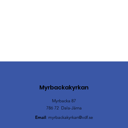
Myrbackakyrkan
Myrbacka 87
786 72 Dala-Järna
Email
:
myrbackakyrkan@vdf.se