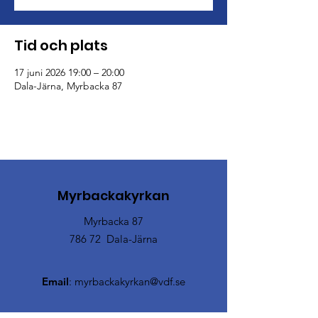
Tid och plats
17 juni 2026 19:00 – 20:00
Dala-Järna, Myrbacka 87
Myrbackakyrkan
Myrbacka 87
786 72 Dala-Järna
Email
:
myrbackakyrkan@vdf.se