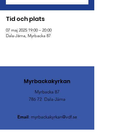
Tid och plats
07 maj 2025 19:00 – 20:00
Dala-Järna, Myrbacka 87
Myrbackakyrkan
Myrbacka 87
786 72 Dala-Järna
Email
:
myrbackakyrkan@vdf.se