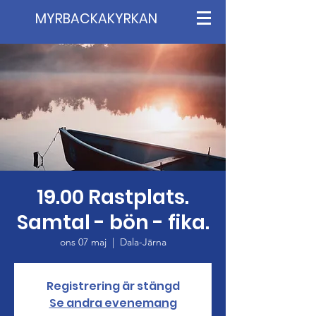
MYRBACKAKYRKAN
19.00 Rastplats.
Samtal - bön - fika.
ons 07 maj
  |  
Dala-Järna
Registrering är stängd
Se andra evenemang