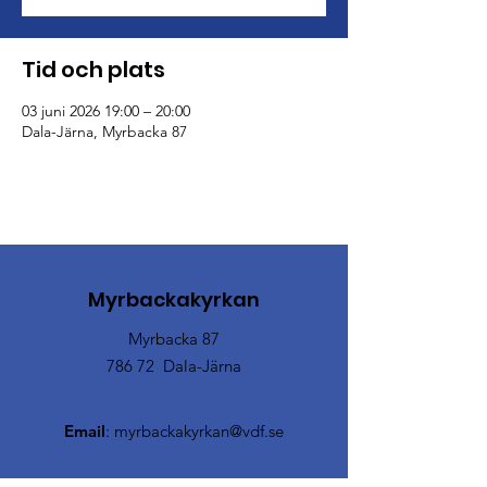
Tid och plats
03 juni 2026 19:00 – 20:00
Dala-Järna, Myrbacka 87
Myrbackakyrkan
Myrbacka 87
786 72 Dala-Järna
Email
:
myrbackakyrkan@vdf.se