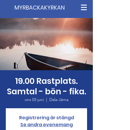
MYRBACKAKYRKAN
19.00 Rastplats.
Samtal - bön - fika.
ons 03 juni
  |  
Dala-Järna
Registrering är stängd
Se andra evenemang