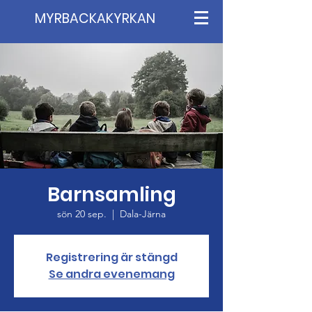
MYRBACKAKYRKAN
Barnsamling
sön 20 sep.
  |  
Dala-Järna
Registrering är stängd
Se andra evenemang