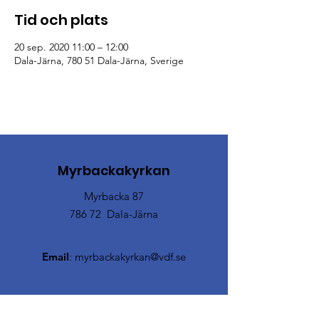
Tid och plats
20 sep. 2020 11:00 – 12:00
Dala-Järna, 780 51 Dala-Järna, Sverige
Myrbackakyrkan
Myrbacka 87
786 72 Dala-Järna
Email
:
myrbackakyrkan@vdf.se