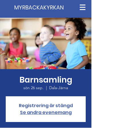
MYRBACKAKYRKAN
Barnsamling
sön 26 sep.
  |  
Dala-Järna
Registrering är stängd
Se andra evenemang