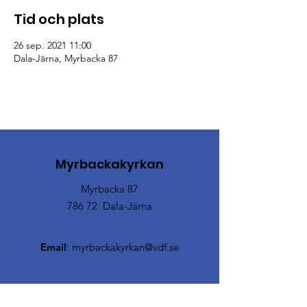
Tid och plats
26 sep. 2021 11:00
Dala-Järna, Myrbacka 87
Myrbackakyrkan
Myrbacka 87
786 72 Dala-Järna
Email
:
myrbackakyrkan@vdf.se