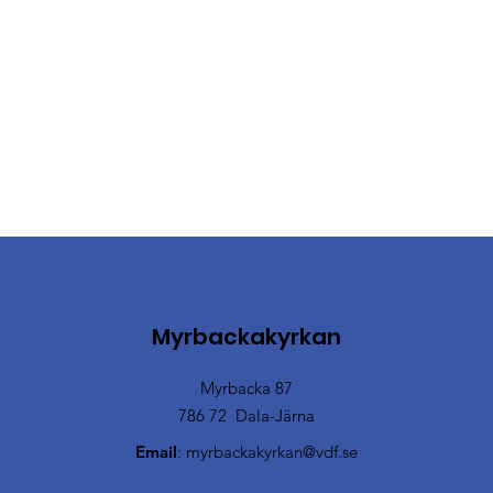
Myrbackakyrkan
Myrbacka 87
786 72 Dala-Järna
Email
:
myrbackakyrkan@vdf.se