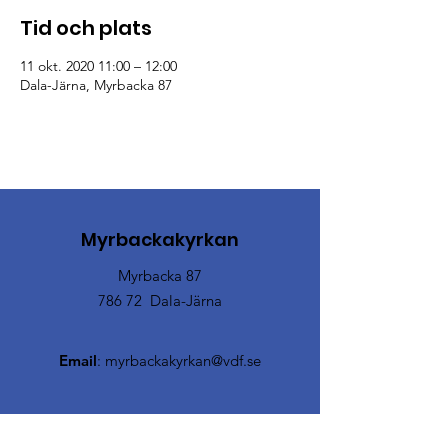
Tid och plats
11 okt. 2020 11:00 – 12:00
Dala-Järna, Myrbacka 87
Myrbackakyrkan
Myrbacka 87
786 72 Dala-Järna
Email
:
myrbackakyrkan@vdf.se