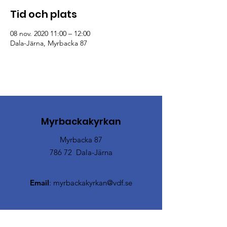
Tid och plats
08 nov. 2020 11:00 – 12:00
Dala-Järna, Myrbacka 87
Myrbackakyrkan
Myrbacka 87
786 72 Dala-Järna
Email
:
myrbackakyrkan@vdf.se