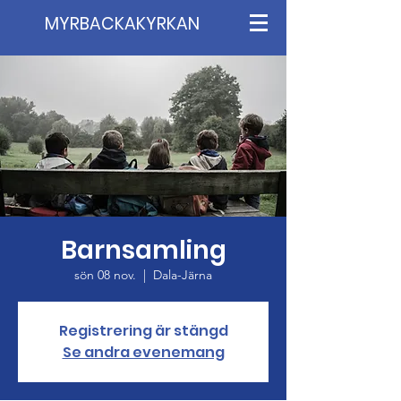
MYRBACKAKYRKAN
Barnsamling
sön 08 nov.
  |  
Dala-Järna
Registrering är stängd
Se andra evenemang