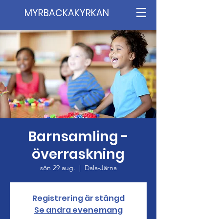
MYRBACKAKYRKAN
Barnsamling -
överraskning
sön 29 aug.
  |  
Dala-Järna
Registrering är stängd
Se andra evenemang