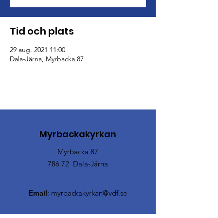
Tid och plats
29 aug. 2021 11:00
Dala-Järna, Myrbacka 87
Myrbackakyrkan
Myrbacka 87
786 72 Dala-Järna
Email
:
myrbackakyrkan@vdf.se