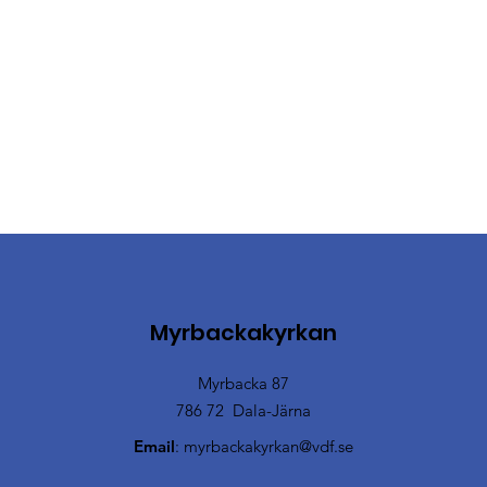
Myrbackakyrkan
Myrbacka 87
786 72 Dala-Järna
Email
:
myrbackakyrkan@vdf.se