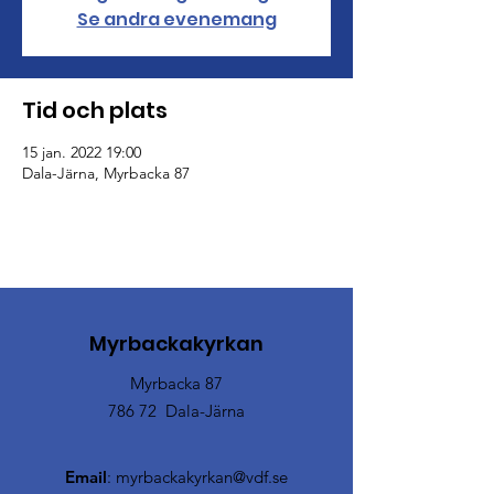
Se andra evenemang
Tid och plats
15 jan. 2022 19:00
Dala-Järna, Myrbacka 87
Myrbackakyrkan
Myrbacka 87
786 72 Dala-Järna
Email
:
myrbackakyrkan@vdf.se