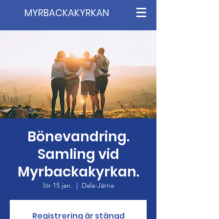
MYRBACKAKYRKAN
Bönevandring.
Samling vid
Myrbackakyrkan.
lör 15 jan.
  |  
Dala-Järna
Registrering är stängd