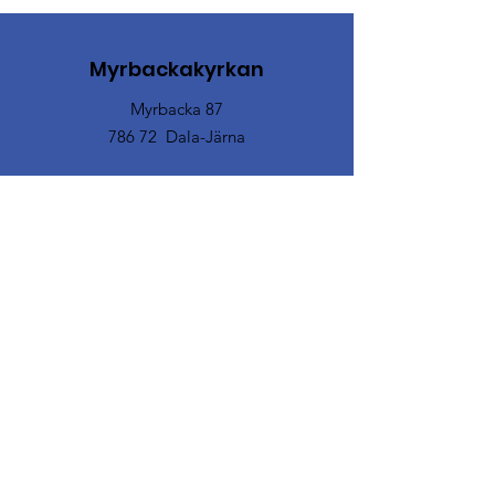
Myrbackakyrkan
Myrbacka 87
786 72 Dala-Järna
Email
:
myrbackakyrkan@vdf.se