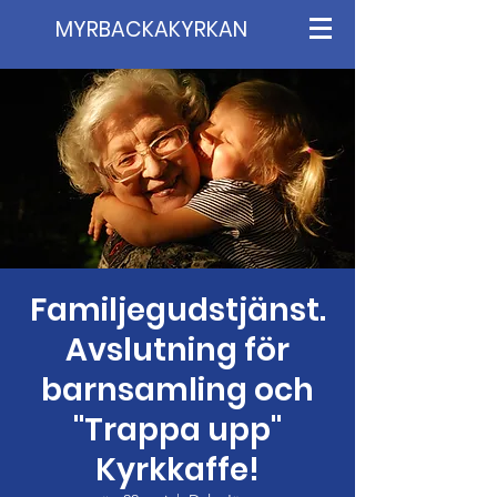
MYRBACKAKYRKAN
Familjegudstjänst.
Avslutning för
barnsamling och
"Trappa upp"
Kyrkkaffe!