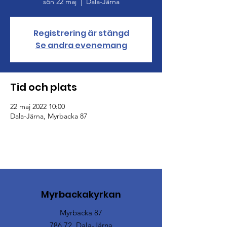
sön 22 maj
  |  
Dala-Järna
Registrering är stängd
Se andra evenemang
Tid och plats
22 maj 2022 10:00
Dala-Järna, Myrbacka 87
Myrbackakyrkan
Myrbacka 87
786 72 Dala-Järna