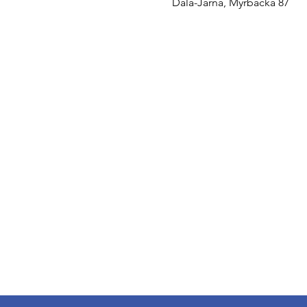
Dala-Järna, Myrbacka 87