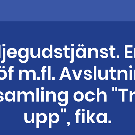
jegudstjänst. 
f m.fl. Avslutn
samling och "T
upp", fika.