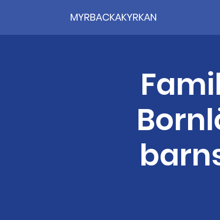
MYRBACKAKYRKAN
Famil
Bornlö
barn