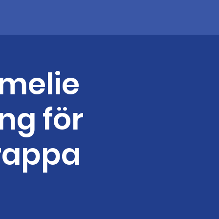
Emelie
ing för
rappa