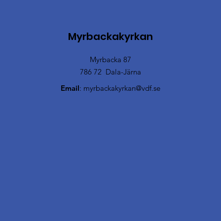
Myrbackakyrkan
Myrbacka 87
786 72 Dala-Järna
Email
:
myrbackakyrkan@vdf.se