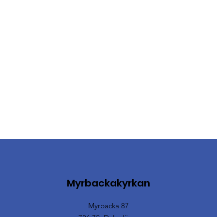
Myrbackakyrkan
Myrbacka 87