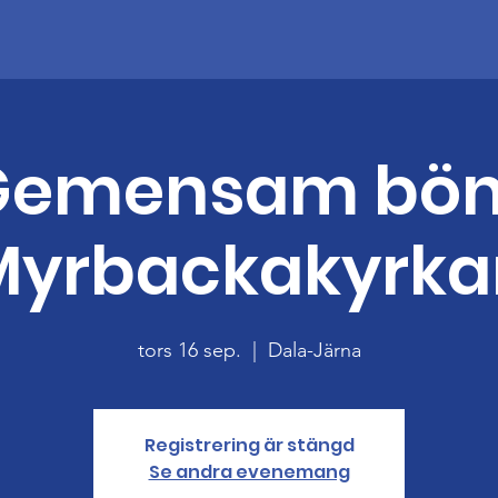
Gemensam bön 
Myrbackakyrka
tors 16 sep.
  |  
Dala-Järna
Registrering är stängd
Se andra evenemang