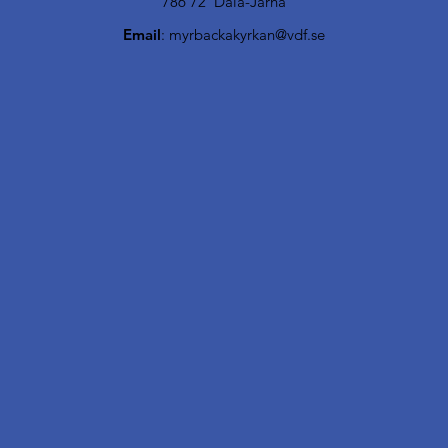
786 72 Dala-Järna
Email
:
myrbackakyrkan@vdf.se