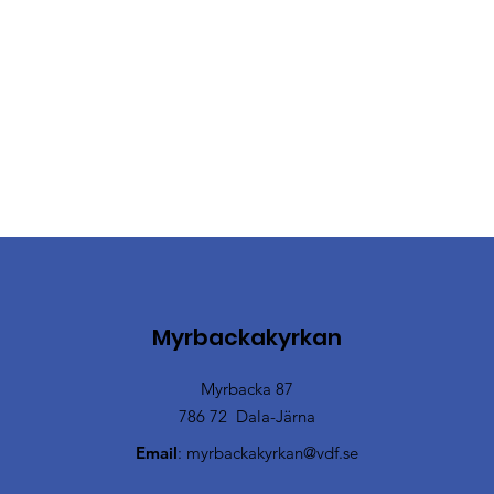
Myrbackakyrkan
Myrbacka 87
786 72 Dala-Järna
Email
:
myrbackakyrkan@vdf.se