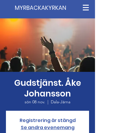
MYRBACKAKYRKAN
Gudstjänst. Åke
Johansson
sön 08 nov.
  |  
Dala-Järna
Registrering är stängd
Se andra evenemang