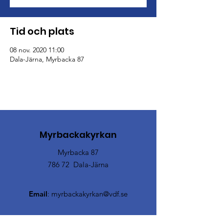
Tid och plats
08 nov. 2020 11:00
Dala-Järna, Myrbacka 87
Myrbackakyrkan
Myrbacka 87
786 72 Dala-Järna
Email
:
myrbackakyrkan@vdf.se