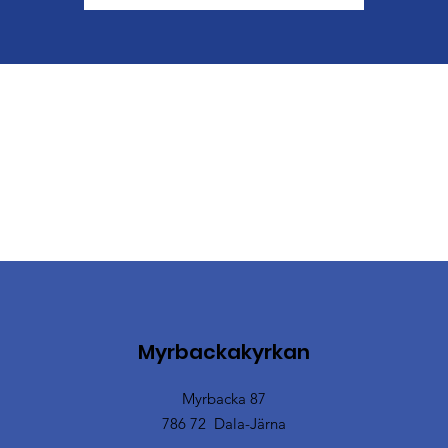
Myrbackakyrkan
Myrbacka 87
786 72 Dala-Järna