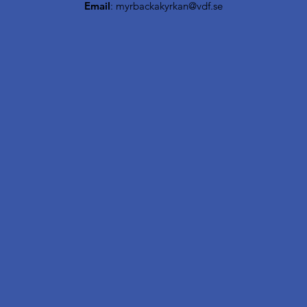
Email
:
myrbackakyrkan@vdf.se