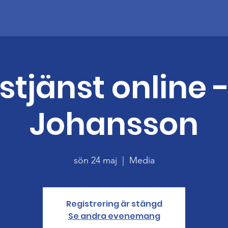
tjänst online 
Johansson
sön 24 maj
  |  
Media
Registrering är stängd
Se andra evenemang