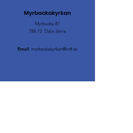
Myrbackakyrkan
Myrbacka 87
786 72 Dala-Järna
Email
:
myrbackakyrkan@vdf.se