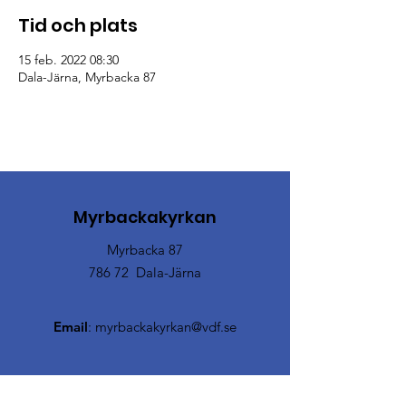
Tid och plats
15 feb. 2022 08:30
Dala-Järna, Myrbacka 87
Myrbackakyrkan
Myrbacka 87
786 72 Dala-Järna
Email
:
myrbackakyrkan@vdf.se