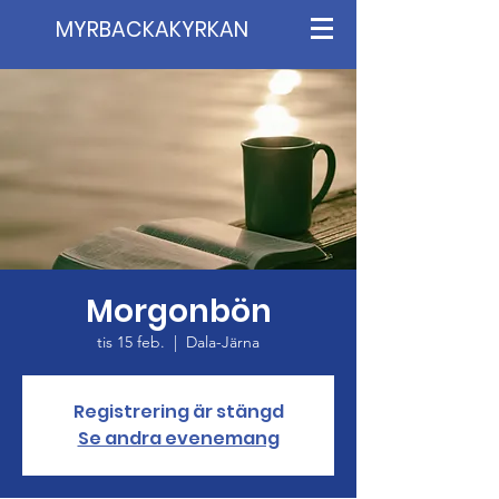
MYRBACKAKYRKAN
Morgonbön
tis 15 feb.
  |  
Dala-Järna
Registrering är stängd
Se andra evenemang