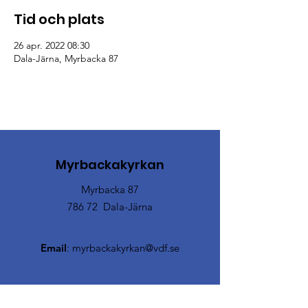
Tid och plats
26 apr. 2022 08:30
Dala-Järna, Myrbacka 87
Myrbackakyrkan
Myrbacka 87
786 72 Dala-Järna
Email
:
myrbackakyrkan@vdf.se