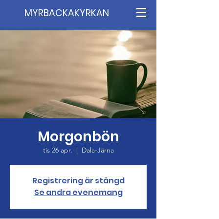
MYRBACKAKYRKAN
Morgonbön
tis 26 apr.
  |  
Dala-Järna
Registrering är stängd
Se andra evenemang