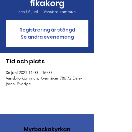
fikakorg
sön 06 juni
  |  
Vansbro kommun
Registrering är stängd
Se andra evenemang
Tid och plats
06 juni 2021 14:00 – 16:00
Vansbro kommun, Kvarnåker 786 72 Dala-
järna, Sverige
Myrbackakyrkan