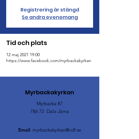
Registrering är stängd
Se andra evenemang
Tid och plats
12 maj 2021 19:00
https://www.facebook.com/myrbackakyrkan
Myrbackakyrkan
Myrbacka 87
786 72 Dala-Järna
Email
:
myrbackakyrkan@vdf.se