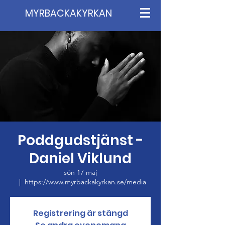
MYRBACKAKYRKAN
Poddgudstjänst -
Daniel Viklund
sön 17 maj
  |  
https://www.myrbackakyrkan.se/media
Registrering är stängd