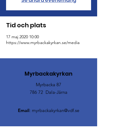
Se andra evenemang
Tid och plats
17 maj 2020 10:00
https://www.myrbackakyrkan.se/media
Myrbackakyrkan
Myrbacka 87
786 72 Dala-Järna
Email
:
myrbackakyrkan@vdf.se