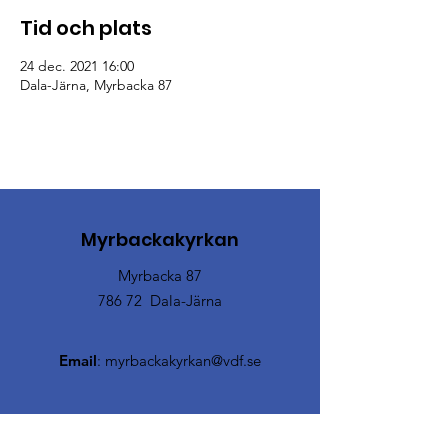
Tid och plats
24 dec. 2021 16:00
Dala-Järna, Myrbacka 87
Myrbackakyrkan
Myrbacka 87
786 72 Dala-Järna
Email
:
myrbackakyrkan@vdf.se