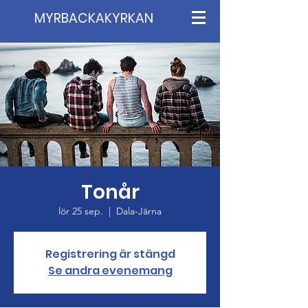
MYRBACKAKYRKAN
Tonår
lör 25 sep.
  |  
Dala-Järna
Registrering är stängd
Se andra evenemang