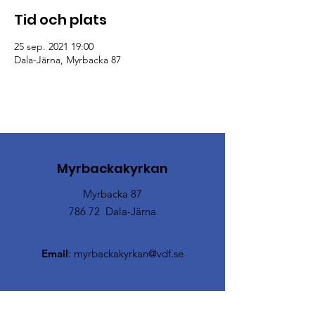
Tid och plats
25 sep. 2021 19:00
Dala-Järna, Myrbacka 87
Myrbackakyrkan
Myrbacka 87
786 72 Dala-Järna
Email
:
myrbackakyrkan@vdf.se