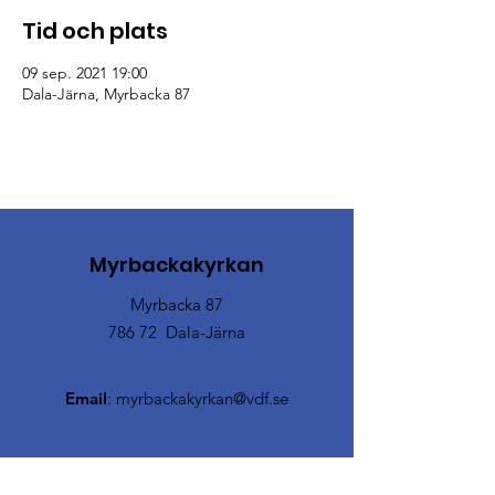
Tid och plats
09 sep. 2021 19:00
Dala-Järna, Myrbacka 87
Myrbackakyrkan
Myrbacka 87
786 72 Dala-Järna
Email
:
myrbackakyrkan@vdf.se