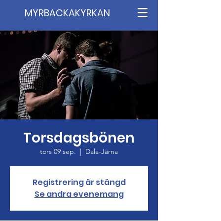
MYRBACKAKYRKAN
Torsdagsbönen
tors 09 sep.
  |  
Dala-Järna
Registrering är stängd
Se andra evenemang