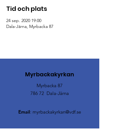
Tid och plats
24 sep. 2020 19:00
Dala-Järna, Myrbacka 87
Myrbackakyrkan
Myrbacka 87
786 72 Dala-Järna
Email
:
myrbackakyrkan@vdf.se