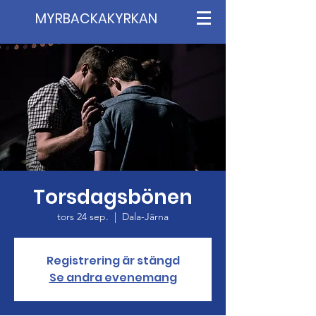
MYRBACKAKYRKAN
Torsdagsbönen
tors 24 sep.
  |  
Dala-Järna
Registrering är stängd
Se andra evenemang