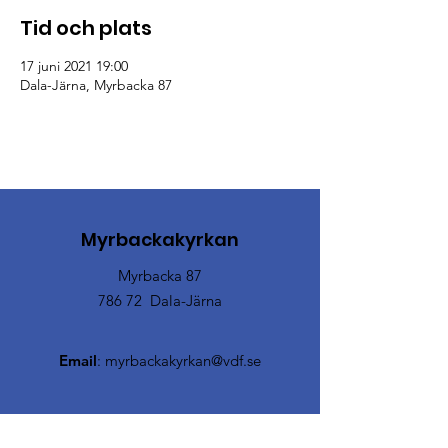
Tid och plats
17 juni 2021 19:00
Dala-Järna, Myrbacka 87
Myrbackakyrkan
Myrbacka 87
786 72 Dala-Järna
Email
:
myrbackakyrkan@vdf.se