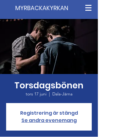
MYRBACKAKYRKAN
Torsdagsbönen
tors 17 juni
  |  
Dala-Järna
Registrering är stängd
Se andra evenemang