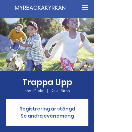
MYRBACKAKYRKAN
Trappa Upp
sön 24 okt.
  |  
Dala-Järna
Registrering är stängd
Se andra evenemang