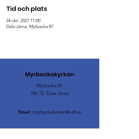
Tid och plats
24 okt. 2021 11:00
Dala-Järna, Myrbacka 87
Myrbackakyrkan
Myrbacka 87
786 72 Dala-Järna
Email
:
myrbackakyrkan@vdf.se