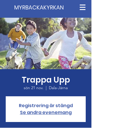
MYRBACKAKYRKAN
Trappa Upp
sön 21 nov.
  |  
Dala-Järna
Registrering är stängd
Se andra evenemang