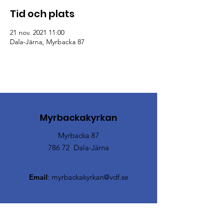
Tid och plats
21 nov. 2021 11:00
Dala-Järna, Myrbacka 87
Myrbackakyrkan
Myrbacka 87
786 72 Dala-Järna
Email
:
myrbackakyrkan@vdf.se