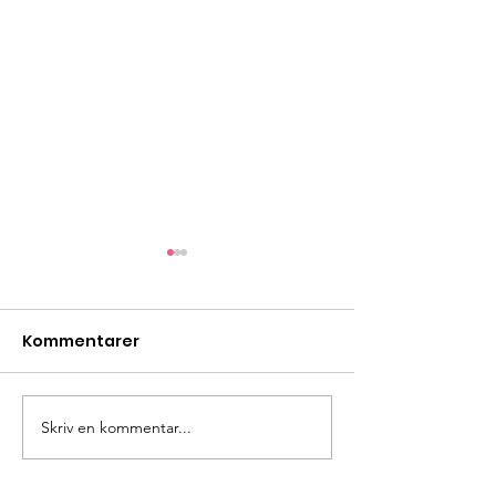
Kommentarer
Bönestund
Skriv en kommentar...
Rutålägret -d
unik! V 29