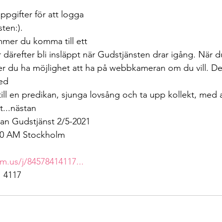
pgifter för att logga 
ten:).
mer du komma till ett 
ärefter bli insläppt när Gudstjänsten drar igång. När du
du ha möjlighet att ha på webbkameran om du vill. Det ä
ed 
till en predikan, sjunga lovsång och ta upp kollekt, med 
...nästan  
n Gudstjänst 2/5-2021
:00 AM Stockholm
m.us/j/84578414117...
1 4117