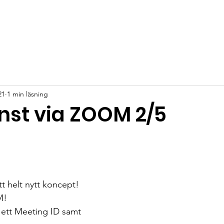
21
1 min läsning
nst via ZOOM 2/5
tt helt nytt koncept! 
M! 
 ett Meeting ID samt 