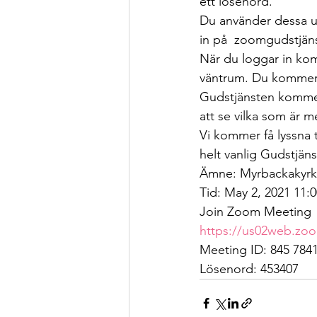
ett lösenord. 
Du använder dessa up
in på  zoomgudstjäns
När du loggar in kom
väntrum. Du kommer d
Gudstjänsten kommer 
att se vilka som är m
Vi kommer få lyssna 
helt vanlig Gudstjänst
Ämne: Myrbackakyrka
Tid: May 2, 2021 11
Join Zoom Meeting
https://us02web.zoo
Meeting ID: 845 784
Lösenord: 453407