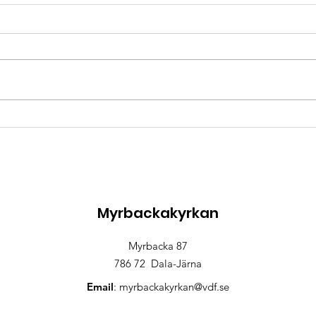
Bönestund
Rutå
29
Myrbackakyrkan
Myrbacka 87
786 72 Dala-Järna
Email
:
myrbackakyrkan@vdf.se