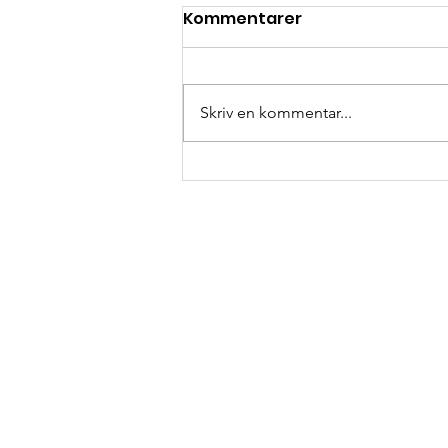
Kommentarer
Skriv en kommentar...
Ett stort och varmt tack